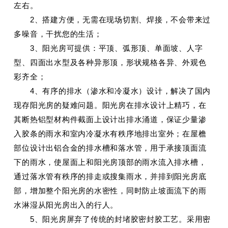
左右。
2、搭建方便，无需在现场切割、焊接，不会带来过
多噪音，干扰您的生活；
3、阳光房可提供：平顶、弧形顶、单面坡、人字
型、四面出水型及各种异形顶，形状规格各异、外观色
彩齐全；
4、有序的排水（渗水和冷凝水）设计，解决了国内
现存阳光房的疑难问题。阳光房在排水设计上精巧，在
其断热铝型材构件截面上设计出排水涌道，保证少量渗
入胶条的雨水和室内冷凝水有秩序地排出室外；在屋檐
部位设计出铝合金的排水槽和落水管，用于承接顶面流
下的雨水，使屋面上和阳光房顶部的雨水流入排水槽，
通过落水管有秩序的排走或搜集雨水，并排到阳光房底
部，增加整个阳光房的水密性，同时防止坡面流下的雨
水淋湿从阳光房出入的行人。
5、阳光房屏弃了传统的封堵胶密封胶工艺。采用密