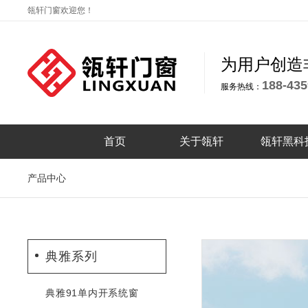
瓴轩门窗欢迎您！
为用户创造
188-435
服务热线：
首页
关于瓴轩
瓴轩黑科
产品中心
典雅系列
典雅91单内开系统窗