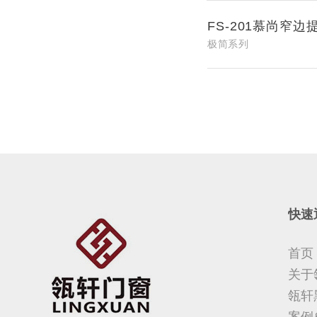
FS-201慕尚窄边
极简系列
快速
首页
关于
瓴轩
案例