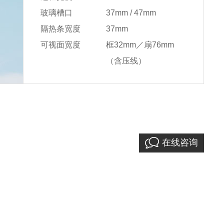
玻璃槽口
37mm / 47mm
隔热条宽度
37mm
可视面宽度
框32mm／扇76mm
（含压线）
在线咨询